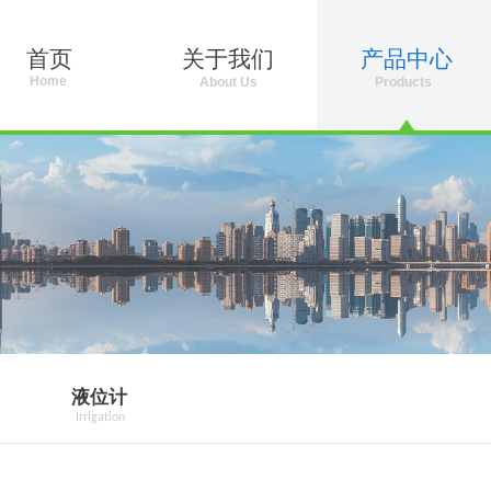
首页
关于我们
产品中心
Home
About Us
Products
REATES THE FUTURE, TECHNOLOGY LEADS THE WORLD.
液位计
Irrigation